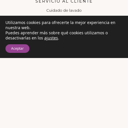
SERVICIO AL CLIENTE
Cuidado de lavado
Preguntas Frecuentes
Utilizamos cookies para ofrecerte la mejor experiencia en
Contáctanos
nuestra web.
Puedes aprender más sobre qué cookies utilizamos o
Encuéntranos
desactivarlas en los
ajustes
.
LEGAL
Aceptar
Política de Privacidad
Términos y condiciones
Libro de reclamaciones
Facturación electrónica
COMPRA SEGURA