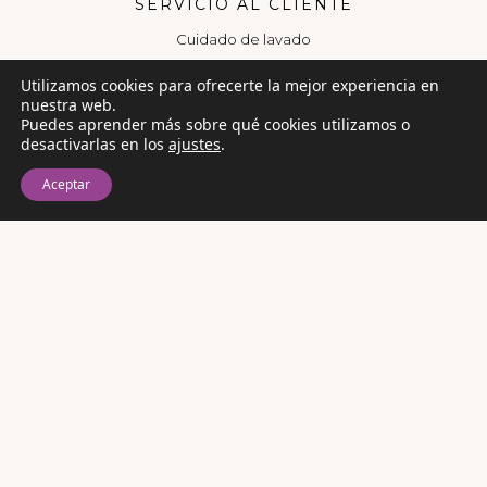
SERVICIO AL CLIENTE
Cuidado de lavado
Preguntas Frecuentes
Utilizamos cookies para ofrecerte la mejor experiencia en
Contáctanos
nuestra web.
Puedes aprender más sobre qué cookies utilizamos o
Encuéntranos
desactivarlas en los
ajustes
.
LEGAL
Aceptar
Política de Privacidad
Términos y condiciones
Libro de reclamaciones
Facturación electrónica
COMPRA SEGURA