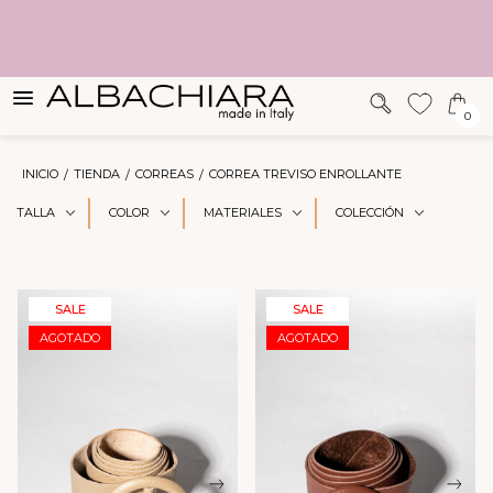
SUGERENCIAS
0
INICIO
TIENDA
CORREAS
CORREA TREVISO ENROLLANTE
TALLA
COLOR
MATERIALES
COLECCIÓN
SALE
SALE
AGOTADO
AGOTADO