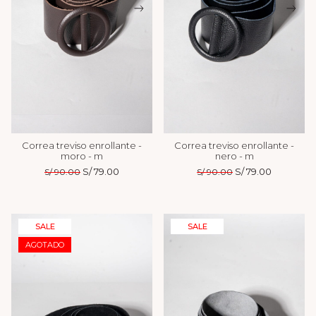
Correa treviso enrollante -
Correa treviso enrollante -
moro - m
nero - m
El
S/
79.00
El
El
S/
79.00
El
S/
90.00
S/
90.00
precio
precio
precio
precio
original
actual
original
actual
era:
es:
era:
es:
S/ 90.00.
S/ 79.00.
S/ 90.00.
S/ 79.00.
SALE
SALE
AGOTADO