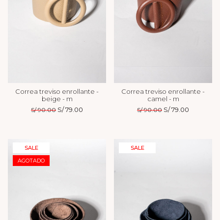
Correa treviso enrollante -
Correa treviso enrollante -
beige - m
camel - m
El
S/
79.00
El
El
S/
79.00
El
S/
90.00
S/
90.00
precio
precio
precio
precio
original
actual
original
actual
era:
es:
era:
es:
S/ 90.00.
S/ 79.00.
S/ 90.00.
S/ 79.00.
SALE
SALE
AGOTADO