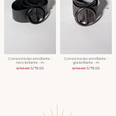
Correa treviso enrollante -
Correa treviso enrollante -
nero brilante - m
gris brillante - m
El
S/
79.00
El
El
S/
79.00
El
S/
90.00
S/
90.00
precio
precio
precio
precio
original
actual
original
actual
era:
es:
era:
es:
S/ 90.00.
S/ 79.00.
S/ 90.00.
S/ 79.00.