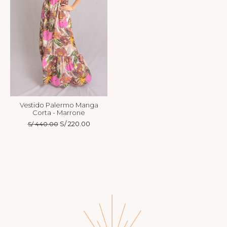
Vestido Palermo Manga
Corta - Marrone
El
S/
220.00
El
S/
440.00
precio
precio
original
actual
era:
es:
S/ 440.00.
S/ 220.00.