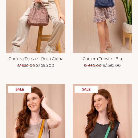
Cartera Trieste - Rosa Cipria
Cartera Trieste - Blu
El
S/
595.00
El
El
S/
595.00
El
S/
660.00
S/
660.00
precio
precio
precio
precio
original
actual
original
actual
era:
es:
era:
es:
S/ 660.00.
S/ 595.00.
S/ 660.00.
S/ 595.00
SALE
SALE