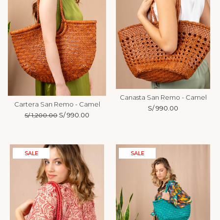
Canasta San Remo - Camel
Cartera San Remo - Camel
S/
990.00
El
S/
990.00
El
S/
1,200.00
precio
precio
original
actual
era:
es:
S/ 1,200.00.
S/ 990.00.
SALE
SALE