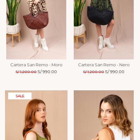
Cartera San Remo - Moro
Cartera San Remo - Nero
El
S/
990.00
El
El
S/
990.00
El
S/
1,200.00
S/
1,200.00
precio
precio
precio
precio
original
actual
original
actual
era:
es:
era:
es:
S/ 1,200.00.
S/ 990.00.
S/ 1,200.00.
S/ 990.
SALE