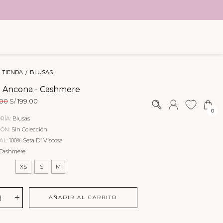
TIENDA
BLUSAS
a Ancona - Cashmere
El
El
00
S/
199.00
precio
precio
0
original
actual
RÍA:
Blusas
era:
es:
IÓN:
Sin Colección
S/ 379.00.
S/ 199.00.
AL:
100% Seta Di Viscosa
Cashmere
XS
S
M
+
AÑADIR AL CARRITO
na
mere