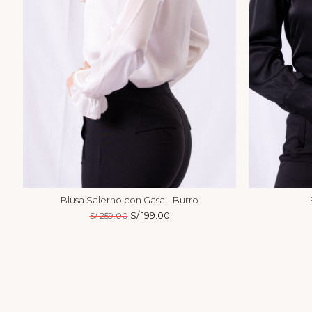
Blusa Salerno con Gasa - Burro
El
S/
199.00
El
S/
259.00
precio
precio
original
actual
era:
es:
S/ 259.00.
S/ 199.00.