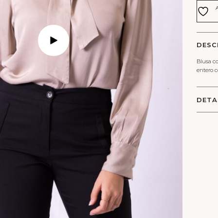
canti
DESC
Blusa co
entero c
DETA