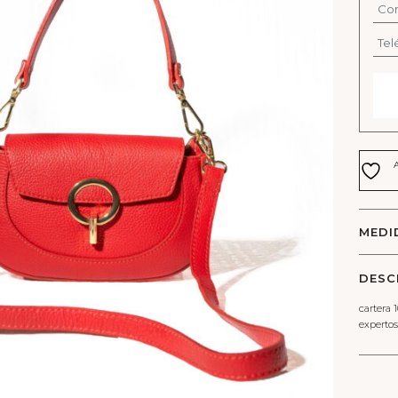
MEDI
DESC
cartera 
expertos