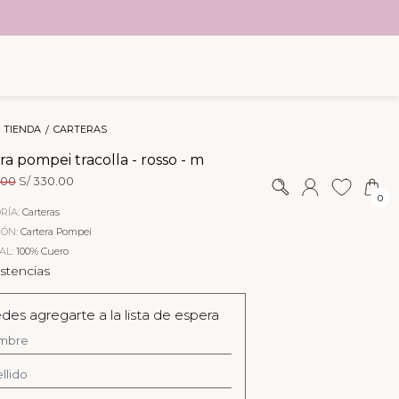
TIENDA
CARTERAS
ra pompei tracolla - rosso - m
El
El
.00
S/
330.00
precio
precio
0
original
actual
RÍA:
Carteras
era:
es:
IÓN:
Cartera Pompei
S/ 360.00.
S/ 330.00.
AL:
100% Cuero
istencias
des agregarte a la lista de espera