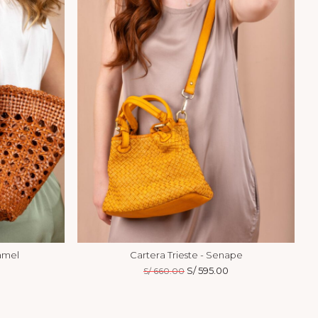
amel
Cartera Trieste - Senape
El
S/
595.00
El
S/
660.00
precio
precio
original
actual
era:
es: