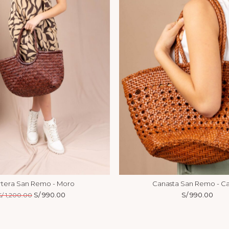
rtera San Remo - Moro
Canasta San Remo - C
El
S/
990.00
El
S/
990.00
S/
1,200.00
precio
precio
original
actual
era:
es: