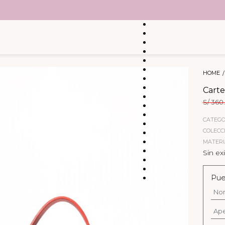
HOME
Carte
S/
360
CATEGO
COLECC
MATERI
Sin ex
Pue