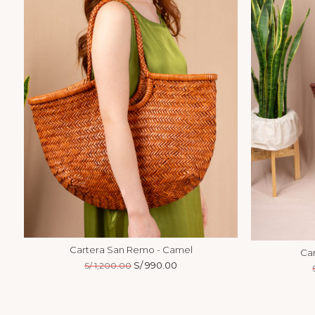
Cartera San Remo - Camel
Ca
El
S/
990.00
El
S/
1,200.00
precio
precio
original
actual
era:
es: