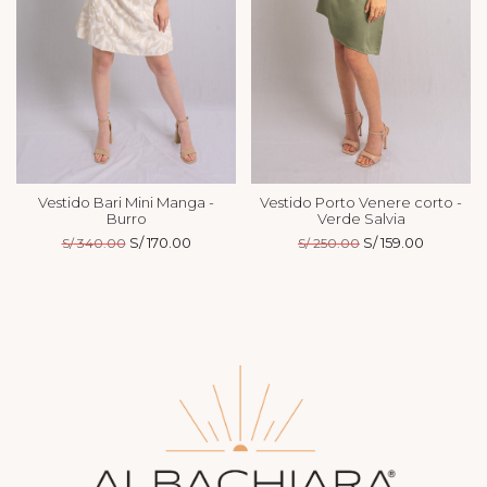
Vestido Bari Mini Manga -
Vestido Porto Venere corto -
Burro
Verde Salvia
El
S/
170.00
El
El
S/
159.00
El
S/
340.00
S/
250.00
precio
precio
precio
precio
original
actual
original
actual
era:
es:
era:
es:
S/ 340.00.
S/ 170.00.
S/ 250.00.
S/ 159.00