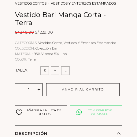
-
VESTIDOS CORTOS
VESTIDOS Y ENTERIZOS ESTAMPADOS
Vestido Bari Manga Corta -
Terra
El
El
S/
340.00
S/
229.00
precio
precio
original
actual
CATEGORÍAS:
Vestidos Cortos
,
Vestidos Y Enterizos Estampados
era:
es:
COLECCIÓN:
Colección Bari
S/ 340.00.
S/ 229.00.
MATERIAL:
95% Viscosa 5% Lino
COLOR:
Terra
TALLA
S
M
L
Vestido
-
+
AÑADIR AL CARRITO
Bari
Manga
Corta
-
AÑADIR A LA LISTA DE
COMPRAR POR
Terra
DESEOS
WHATSAPP
cantidad
DESCRIPCIÓN