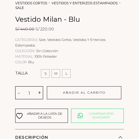
-
-
VESTIDOS CORTOS
VESTIDOS Y ENTERIZOS ESTAMPADOS
SALE
Vestido Milan - Blu
El
El
S/
440.00
S/
220.00
precio
precio
original
actual
CATEGORÍAS:
Sale
,
Vestidos Cortos
,
Vestidos Y Enterizos
era:
es:
Estampados
S/ 440.00.
S/ 220.00.
COLECCIÓN:
Sin Colección
MATERIAL:
100% Poliester
COLOR:
Blu
TALLA
S
M
L
Vestido
-
+
AÑADIR AL CARRITO
Milan
-
Blu
cantidad
AÑADIR A LA LISTA DE
COMPRAR POR
DESEOS
WHATSAPP
DESCRIPCIÓN